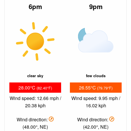
6pm
9pm
clear sky
few clouds
28.00°C
26.55°C
(82.40°F)
(79.79°F)
Wind speed: 12.66 mph /
Wind speed: 9.95 mph /
20.38 kph
16.02 kph
Wind direction:
Wind direction:
(48.00°, NE)
(42.00°, NE)