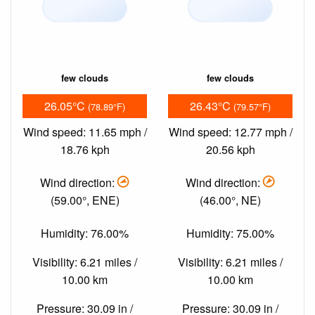
few clouds
few clouds
26.05°C
26.43°C
(78.89°F)
(79.57°F)
Wind speed: 11.65 mph /
Wind speed: 12.77 mph /
18.76 kph
20.56 kph
Wind direction:
Wind direction:
(59.00°, ENE)
(46.00°, NE)
Humidity: 76.00%
Humidity: 75.00%
Visibility: 6.21 miles /
Visibility: 6.21 miles /
10.00 km
10.00 km
Pressure: 30.09 in /
Pressure: 30.09 in /