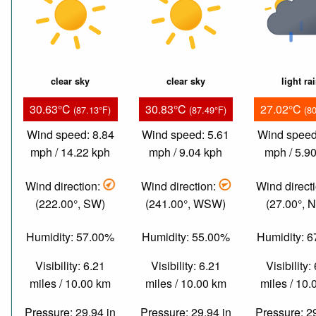
clear sky
clear sky
light ra
30.63°C
30.83°C
27.02°C
(87.13°F)
(87.49°F)
(8
Wind speed: 8.84
Wind speed: 5.61
Wind speed
mph / 14.22 kph
mph / 9.04 kph
mph / 5.9
Wind direction:
Wind direction:
Wind direct
(222.00°, SW)
(241.00°, WSW)
(27.00°, 
Humidity: 57.00%
Humidity: 55.00%
Humidity: 
Visibility: 6.21
Visibility: 6.21
Visibility:
miles / 10.00 km
miles / 10.00 km
miles / 10
Pressure: 29.94 in
Pressure: 29.94 in
Pressure: 2