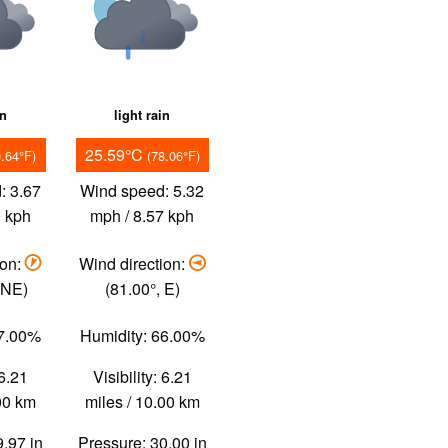
in
light rain
25.59°C
0.64°F)
(78.06°F)
: 3.67
Wind speed: 5.32
0 kph
mph / 8.57 kph
ion:
Wind direction:
NNE)
(81.00°, E)
67.00%
Humidity: 66.00%
 6.21
Visibility: 6.21
.00 km
miles / 10.00 km
9.97 in
Pressure: 30.00 in