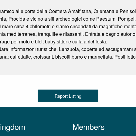
mico alle porte della Costiera Amalfitana, Cilentana e Penisola 
schia, Procida e vicino a siti archeologici come Paestum, Pompei
l mare circa 4 chilometri e siamo circondati da magnifiche mo
a mediterranea, tranquille e rilassanti. Entrata e bagno autonomi
rage per moto e bici, baby sitter e culla a richiesta.
 dare informazioni turistiche. Lenzuola, coperte ed asciugamani so
ana: caffè,latte, croissant, biscotti,burro e marmellata. Posti letto
Report Listing
Kingdom
Members