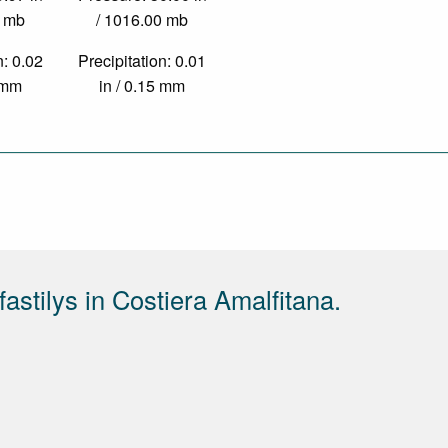
0 mb
/ 1016.00 mb
n: 0.02
Precipitation: 0.01
7 mm
in / 0.15 mm
astilys in Costiera Amalfitana.