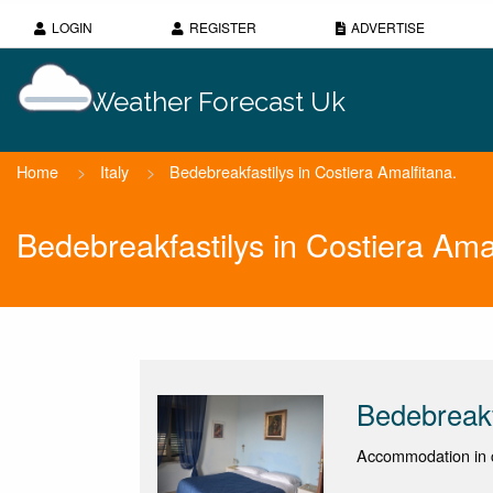
LOGIN
REGISTER
ADVERTISE
Weather Forecast Uk
Home
>
Italy
>
Bedebreakfastilys in Costiera Amalfitana.
Bedebreakfastilys in Costiera Ama
Bedebreakf
Accommodation in c