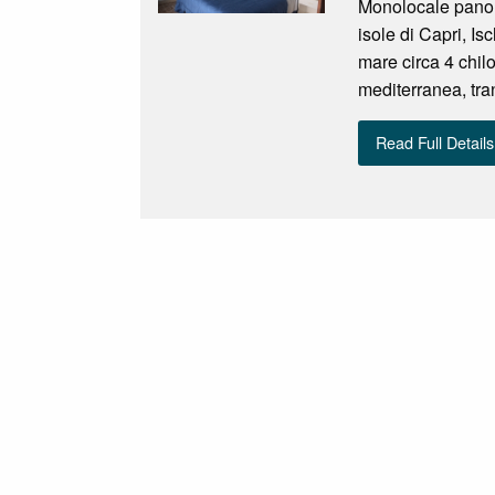
Monolocale panora
isole di Capri, I
mare circa 4 chi
mediterranea, tran
Read Full Details