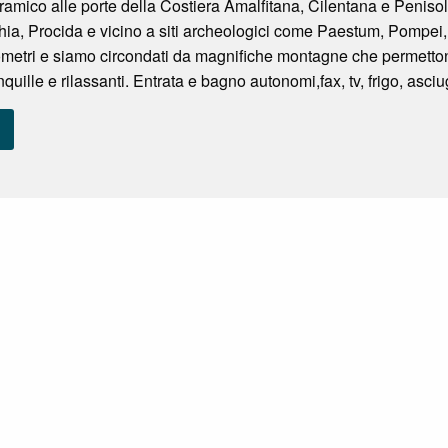
mico alle porte della Costiera Amalfitana, Cilentana e Penisola 
schia, Procida e vicino a siti archeologici come Paestum, Pompei,
lometri e siamo circondati da magnifiche montagne che permetto
quille e rilassanti. Entrata e bagno autonomi,fax, tv, frigo, asciu