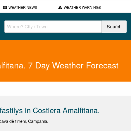
WEATHER NEWS
WEATHER WARNINGS
lfitana. 7 Day Weather Forecast
astilys in Costiera Amalfitana.
ava dè tirreni, Campania.