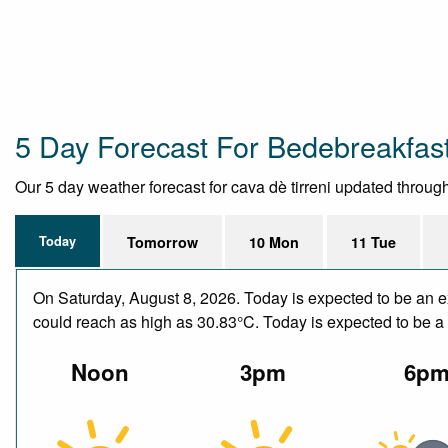
5 Day Forecast For Bedebreakfasti
Our 5 day weather forecast for cava dè tirreni updated througho
Today
Tomorrow
10 Mon
11 Tue
On Saturday, August 8, 2026. Today is expected to be an e
could reach as high as 30.83°C. Today is expected to be a d
Noon
3pm
6p